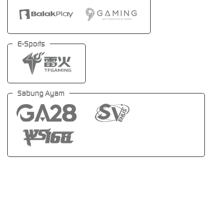
E-Sports
Sabung Ayam