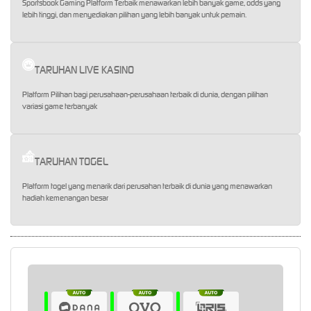
Sportsbook Gaming Platform Terbaik menawarkan lebih banyak game, odds yang
lebih tinggi, dan menyediakan pilihan yang lebih banyak untuk pemain.
TARUHAN LIVE KASINO
Platform Pilihan bagi perusahaan-perusahaan terbaik di dunia, dengan pilihan
variasi game terbanyak
TARUHAN TOGEL
Platform togel yang menarik dari perusahan terbaik di dunia yang menawarkan
hadiah kemenangan besar