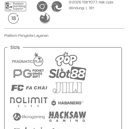
©2026 TOKYO77. Hak cipta
dilindungi | 18+
Platform Penyedia Layanan
Slots