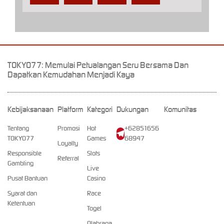
TOKYO77: Memulai Petualangan Seru Bersama Dan
Dapatkan Kemudahan Menjadi Kaya
Kebijaksanaan
Platform
Kategori
Dukungan
Komunitas
Tentang
Promosi
Hot
+62851656
TOKYO77
Games
68947
Loyalty
Responsible
Slots
Referral
Gambling
Live
Pusat Bantuan
Casino
Syarat dan
Race
Ketentuan
Togel
Olahraga