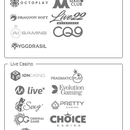
Live Casino