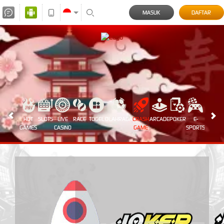
MASUK
DAFTAR
HOT
SLOTS
LIVE
RACE
TOGEL
OLAHRAGA
CRASH
ARCADE
POKER
E-
SABUN
GAMES
CASINO
GAME
SPORTS
AYAM