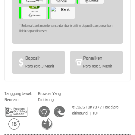
* Selama bank maintenance dan bank offline deposit dan penarikan
tidak dapat diproses
Deposit
Penarikan
Rata-rata 3 Menit
Rata-rata 5 Menit
Tanggung Jawab
Browser Yang
Bermain
Didukung
©2026 TOKYO77. Hak cipta
dilindungi | 18+