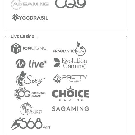
Live Casino