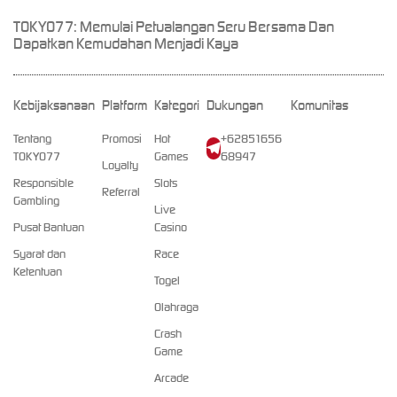
TOKYO77: Memulai Petualangan Seru Bersama Dan
Dapatkan Kemudahan Menjadi Kaya
Kebijaksanaan
Platform
Kategori
Dukungan
Komunitas
Tentang
Promosi
Hot
+62851656
TOKYO77
Games
68947
Loyalty
Responsible
Slots
Referral
Gambling
Live
Pusat Bantuan
Casino
Syarat dan
Race
Ketentuan
Togel
Olahraga
Crash
Game
Arcade