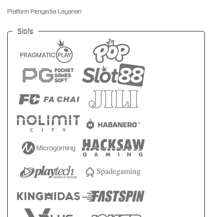
Platform Penyedia Layanan
Slots