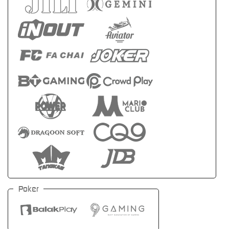
Poker