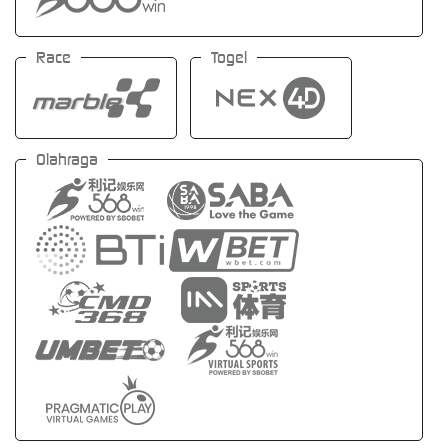
Race
Togel
Olahraga